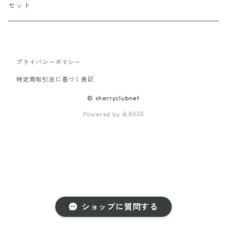
アントニオ・バルバディージョ
へレス・デ・ラ・フロンテーラ
すっきり辛口 フィノ
セット
ゴンザレス・ビアス
エル・プエルト・デ・サンタマリア
すっきり辛口 マンサニージャ
プライバシーポリシー
ウィズダム＆ウォルター
オズボーン
その他
熟成辛口 オロロソ
特定商取引法に基づく表記
ボデガス・ファウスティーノ・ゴンザレス
熟成辛口 アモンティリャード
© sherryclubnet
Powered by
熟成辛口 パロ・コルタード
軽めの甘口 ペール・クリーム
軽めの甘口 ミディアム
ショップに質問する
しっかり甘口 クリーム